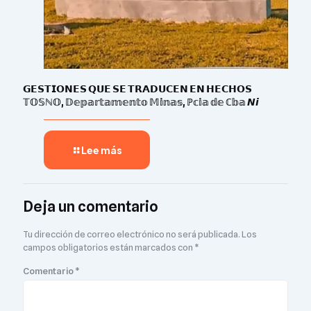
𝗚𝗘𝗦𝗧𝗜𝗢𝗡𝗘𝗦 𝗤𝗨𝗘 𝗦𝗘 𝗧𝗥𝗔𝗗𝗨𝗖𝗘𝗡 𝗘𝗡 𝗛𝗘𝗖𝗛𝗢𝗦
𝕋𝕆𝕊ℕ𝕆, 𝔻𝕖𝕡𝕒𝕣𝕥𝕒𝕞𝕖𝕟𝕥𝕠 𝕄𝕚𝕟𝕒𝕤, ℙ𝕔𝕚𝕒 𝕕𝕖 ℂ𝕓𝕒 𝙉𝙞
Lee más
Deja un comentario
Tu dirección de correo electrónico no será publicada.
Los
campos obligatorios están marcados con
*
Comentario
*