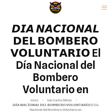
𝘿𝙄𝘼 𝙉𝘼𝘾𝙄𝙊𝙉𝘼𝙇
𝗗𝗘𝗟 𝗕𝗢𝗠𝗕𝗘𝗥𝗢
𝗩𝗢𝗟𝗨𝗡𝗧𝗔𝗥𝗜𝗢 El
Día Nacional del
Bombero
Voluntario en
Inicio
San Carlos Minas
𝘿𝙄𝘼 𝙉𝘼𝘾𝙄𝙊𝙉𝘼𝙇 𝗗𝗘𝗟 𝗕𝗢𝗠𝗕𝗘𝗥𝗢 𝗩𝗢𝗟𝗨𝗡𝗧𝗔𝗥𝗜𝗢 El Día
Nacional del Bombero Voluntario en