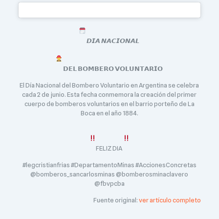
𝘿𝙄𝘼 𝙉𝘼𝘾𝙄𝙊𝙉𝘼𝙇
𝗗𝗘𝗟 𝗕𝗢𝗠𝗕𝗘𝗥𝗢 𝗩𝗢𝗟𝗨𝗡𝗧𝗔𝗥𝗜𝗢
El Día Nacional del Bombero Voluntario en Argentina se celebra
cada 2 de junio. Esta fecha conmemora la creación del primer
cuerpo de bomberos voluntarios en el barrio porteño de La
Boca en el año 1884.
FELIZ DIA
#legcristianfrias #DepartamentoMinas #AccionesConcretas
@bomberos_sancarlosminas @bomberosminaclavero
@fbvpcba
Fuente original:
ver artículo completo