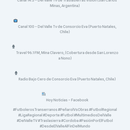
Minas, Argentina)
Canal 100 – Del Valle Tv de Consorcio Eva (Puerto Natales,
Chile)
Travel 96.1 FM, Mina Clavero, (Cobertura desde San Lorenzo
a Nono)
Radio Bajo Cero de Consorcio Eva (Puerto Natales, Chile)
Hoy Noticias – Facebook
#FutbolerosTranserranos #PeñarolVsObras #FutbolRegional
#LigaRegional #Deporte #Futbol #MultimediosDelValle
#DelValleTV #Traslasierra #Cordoba #PasiónPorElFutbol
#DesdeElValleAlFinDelMundo