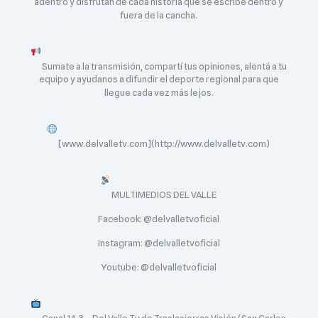
adentro y disfrutan de cada historia que se escribe dentro y
fuera de la cancha.
Sumate a la transmisión, compartí tus opiniones, alentá a tu
equipo y ayudanos a difundir el deporte regional para que
llegue cada vez más lejos.
[www.delvalletv.com](http://www.delvalletv.com)
MULTIMEDIOS DEL VALLE
Facebook: @delvalletvoficial
Instagram: @delvalletvoficial
Youtube: @delvalletvoficial
Canal 14.3 – Del Valle Tv de Traslasierras Visión (San Carlos