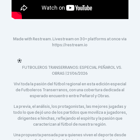
Made with Restream. Livestream on 30+ platforms at once via
https://restream.io
FUTBOLEROS TRANSERRANOS: ESPECIAL PEÑAROL VS.
OBRAS | 21/06/2026
Viví toda la pasión del fútbol regional en esta edición especial
de Futboleros Transerranos, con una cobertura dedicada al
esperado encuentro entre Peñarol y Obras.
La previa, el análisis, los protagonistas, las mejores jugadas y
todo lo que dejó uno de los partidos que moviliza a jugadores,
dirigentes e hinchas, reflejando el espíritu y la pasión que
caracterizan al fútbol de nuestra región.
Una propuesta pensada para quienes viven el deporte desde