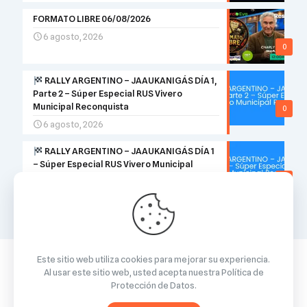
FORMATO LIBRE 06/08/2026
6 agosto, 2026
0
RALLY ARGENTINO – JAAUKANIGÁS DÍA 1,
Parte 2 – Súper Especial RUS Vivero
Municipal Reconquista
0
6 agosto, 2026
RALLY ARGENTINO – JAAUKANIGÁS DÍA 1
– Súper Especial RUS Vivero Municipal
Reconquista
0
6 agosto, 2026
Este sitio web utiliza cookies para mejorar su experiencia.
Al usar este sitio web, usted acepta nuestra
Política de
Protección de Datos
.
© 2026 Betheme by
Muffin group
| All Rights Reserved |