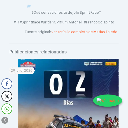
¿Qué sensaciones te dejó la Sprint Race?
#F1 #SprintRace #BritishGP #KimiAntonelli #FrancoColapinto
Fuente original:
ver artículo completo de Matías Toledo
Publicaciones relacionadas
29 julio, 2026