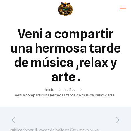
Veni a compartir
una hermosa tarde
de música ,relax y
arte .
Inicio
La Paz
Veni a compartir una hermosa tarde de música ,relax y arte .
Publicado por
Voces del Valle
en
29 mayo, 2026