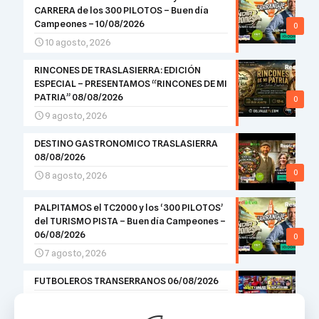
CARRERA de los 300 PILOTOS – Buen día
Campeones – 10/08/2026
0
10 agosto, 2026
RINCONES DE TRASLASIERRA: EDICIÓN
ESPECIAL – PRESENTAMOS “RINCONES DE MI
PATRIA” 08/08/2026
0
9 agosto, 2026
DESTINO GASTRONOMICO TRASLASIERRA
08/08/2026
0
8 agosto, 2026
PALPITAMOS el TC2000 y los ‘300 PILOTOS’
del TURISMO PISTA – Buen día Campeones –
06/08/2026
0
7 agosto, 2026
FUTBOLEROS TRANSERRANOS 06/08/2026
6 agosto, 2026
0