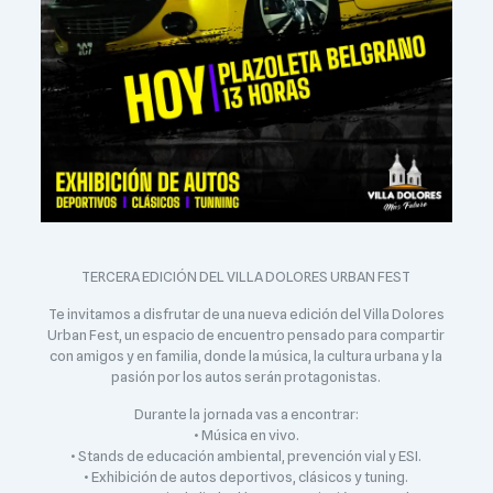
TERCERA EDICIÓN DEL VILLA DOLORES URBAN FEST
Te invitamos a disfrutar de una nueva edición del Villa Dolores
Urban Fest, un espacio de encuentro pensado para compartir
con amigos y en familia, donde la música, la cultura urbana y la
pasión por los autos serán protagonistas.
Durante la jornada vas a encontrar:
• Música en vivo.
• Stands de educación ambiental, prevención vial y ESI.
• Exhibición de autos deportivos, clásicos y tuning.