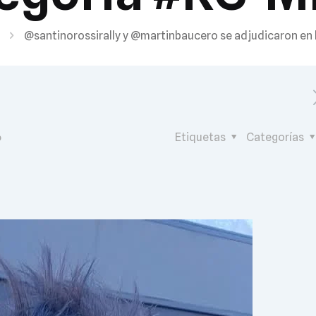
@santinorossirally y @martinbaucero se adjudicaron en 
6
Etiquetas
Categorías