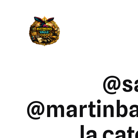
@sa
@martinba
la ca