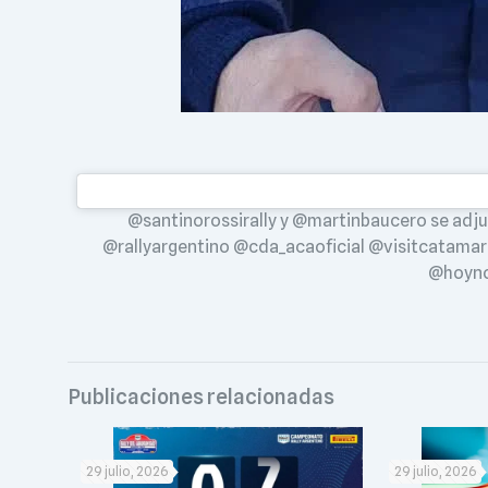
@santinorossirally y @martinbaucero se adju
@rallyargentino @cda_acaoficial @visitcatama
@hoynot
Publicaciones relacionadas
29 julio, 2026
29 julio, 2026