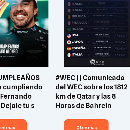
CUMPLEAÑOS
#WEC || Comunicado
a cumpliendo
del WEC sobre los 1812
 Fernando
km de Qatar y las 8
¡Dejale tu s
Horas de Bahrein
Lee más
Lee más