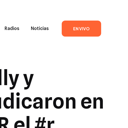
Radios
Noticias
EN VIVO
ly y
dicaron en
 el #r