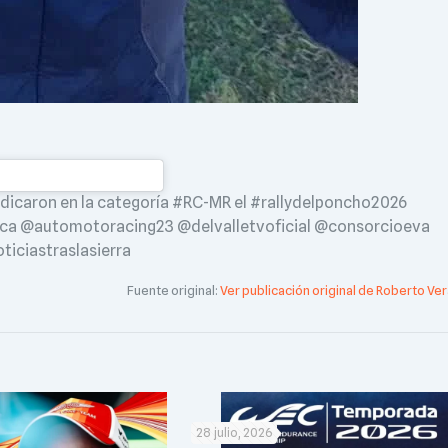
dicaron en la categoría #RC-MR el #rallydelponcho2026
rca @automotoracing23 @delvalletvoficial @consorcioeva
iciastraslasierra
Fuente original:
Ver publicación original de Roberto Ver
28 julio, 2026