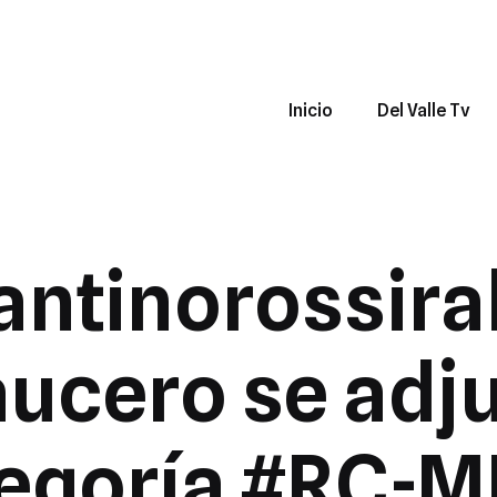
Inicio
Del Valle Tv
ntinorossiral
ucero se adju
tegoría #RC-MR