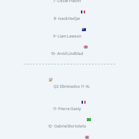
7- Oscar Piastri
8- Isack Hadjar
9- Liam Lawson
10- Arvid Lindblad
– – – – – – – – – – – – – – – – – – – – – – – – – – – – – –
Q2: Eliminados 11-16.
11- Pierre Gasly
12- Gabriel Bortoleto