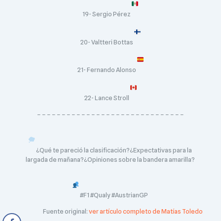
19- Sergio Pérez
20- Valtteri Bottas
21- Fernando Alonso
22- Lance Stroll
– – – – – – – – – – – – – – – – – – – – – – – – – – – – – –
¿Qué te pareció la clasificación?¿Expectativas para la
largada de mañana?¿Opiniones sobre la bandera amarilla?
#F1 #Qualy #AustrianGP
Fuente original:
ver artículo completo de Matías Toledo