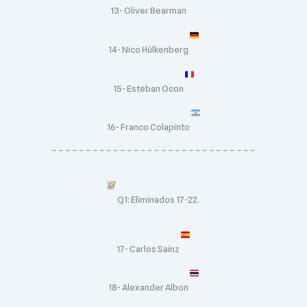
13- Oliver Bearman
14- Nico Hülkenberg
15- Esteban Ocon
16- Franco Colapinto
– – – – – – – – – – – – – – – – – – – – – – – – – – – – – –
Q1: Eliminados 17-22.
17- Carlos Sainz
18- Alexander Albon