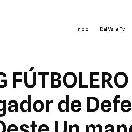
Inicio
Del Valle Tv
 FÚTBOLERO 
gador de Def
Oeste Un man