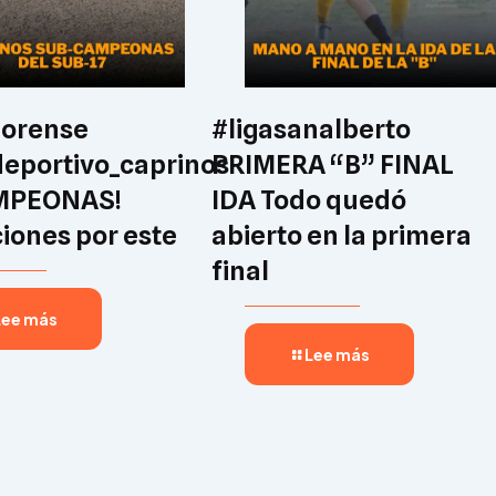
lorense
#ligasanalberto
eportivo_caprinos
PRIMERA “B” FINAL
MPEONAS!
IDA Todo quedó
ciones por este
abierto en la primera
final
Lee más
Lee más