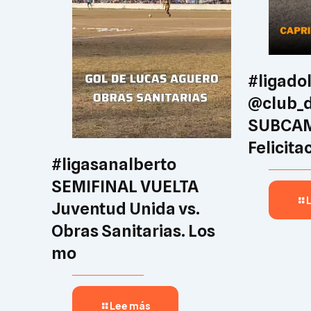
#ligado
@club_d
SUBCA
Felicita
#ligasanalberto
SEMIFINAL VUELTA
Juventud Unida vs.
Obras Sanitarias. Los
mo
Lee más