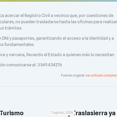
 acercar el Registro Civil a vecinos que, por cuestiones de
culares, no pueden trasladarse hasta las oficinas para realiza
us trámites.
n DNI y pasaportes, garantizando el acceso a la identidad y a
os fundamentales.
va y cercana, llevando el Estado a quienes más lo necesitan.
ción comunicarse al: 3549 434276
Fuente original:
ver artículo complet
 Turismo
El Rally Traslasierra ya
2 agosto, 2026