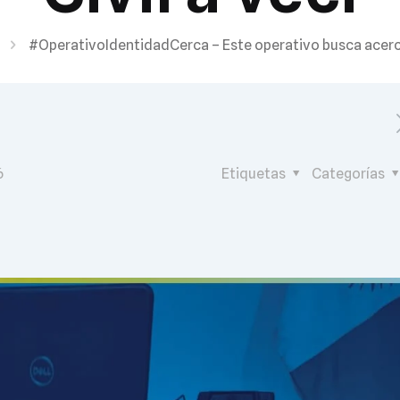
#OperativoIdentidadCerca – Este operativo busca acercar
6
Etiquetas
Categorías