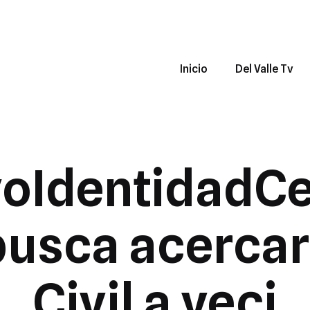
Inicio
Del Valle Tv
oIdentidadCe
busca acercar 
Civil a veci