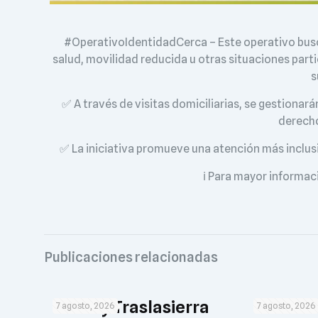
#OperativoIdentidadCerca – Este operativo busca
salud, movilidad reducida u otras situaciones parti
s
✅ A través de visitas domiciliarias, se gestionará
derech
✅ La iniciativa promueve una atención más inclusi
ℹ️ Para mayor informa
Publicaciones relacionadas
El Rally Traslasierra
Guia de
7 agosto, 2026
7 agosto, 2026