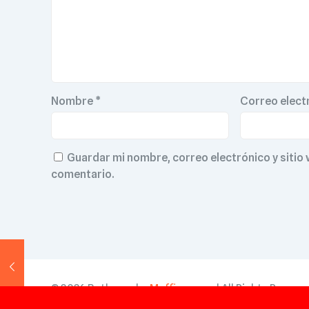
Nombre
*
Correo elect
Guardar mi nombre, correo electrónico y sitio
comentario.
© 2026 Betheme by
Muffin group
| All Rights Reser