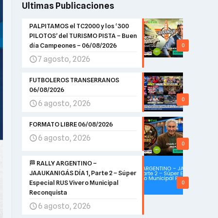
Ultimas Publicaciones
PALPITAMOS el TC2000 y los ‘300
PILOTOS’ del TURISMO PISTA – Buen
día Campeones – 06/08/2026
0
7 agosto, 2026
FUTBOLEROS TRANSERRANOS
06/08/2026
0
6 agosto, 2026
FORMATO LIBRE 06/08/2026
6 agosto, 2026
0
🏁 RALLY ARGENTINO –
JAAUKANIGÁS DÍA 1, Parte 2 – Súper
Especial RUS Vivero Municipal
0
Reconquista
6 agosto, 2026