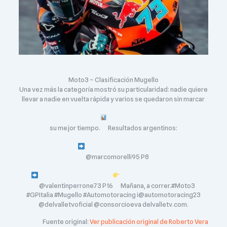
Moto3 – Clasificación Mugello
Una vez más la categoría mostró su particularidad: nadie quiere
llevar a nadie en vuelta rápida y varios se quedaron sin marcar
su mejor tiempo.
Resultados argentinos:
@marcomorelli95 P8
@valentinperrone73 P16
Mañana, a correr.#Moto3
#GPItalia #Mugello #Automotoracing i@automotoracing23
@delvalletvoficial @consorcioeva delvalletv.com.
Fuente original:
Ver publicación original de Roberto Vera