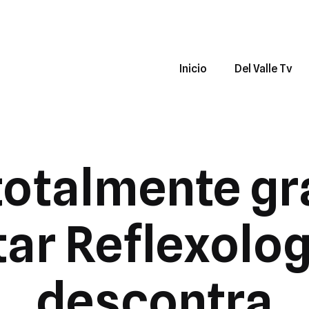
Inicio
Del Valle Tv
otalmente gr
tar Reflexolo
descontra