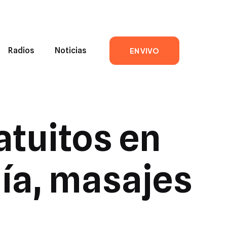
Radios
Noticias
EN VIVO
atuitos en
gía, masajes