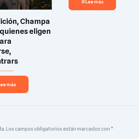
Lee más
ición, Champa
 quienes eligen
para
rse,
trars
Lee más
da.
Los campos obligatorios están marcados con
*