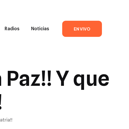
Radios
Noticias
EN VIVO
 Paz!! Y que
!
atria!!