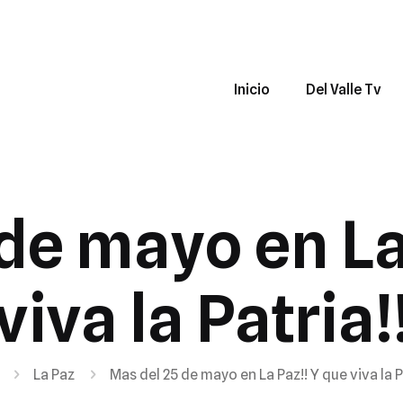
Inicio
Del Valle Tv
de mayo en La
viva la Patria!
La Paz
Mas del 25 de mayo en La Paz!! Y que viva la P