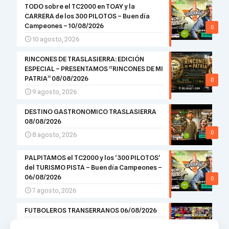
TODO sobre el TC2000 en TOAY y la
CARRERA de los 300 PILOTOS – Buen día
Campeones – 10/08/2026
0
10 agosto, 2026
RINCONES DE TRASLASIERRA: EDICIÓN
ESPECIAL – PRESENTAMOS “RINCONES DE MI
PATRIA” 08/08/2026
0
9 agosto, 2026
DESTINO GASTRONOMICO TRASLASIERRA
08/08/2026
0
8 agosto, 2026
PALPITAMOS el TC2000 y los ‘300 PILOTOS’
del TURISMO PISTA – Buen día Campeones –
06/08/2026
0
7 agosto, 2026
FUTBOLEROS TRANSERRANOS 06/08/2026
6 agosto, 2026