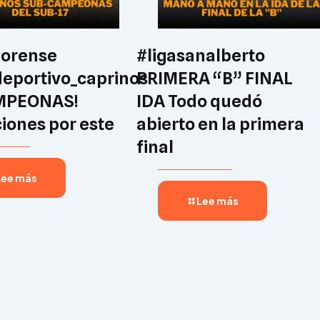
lorense
#ligasanalberto
eportivo_caprinos
PRIMERA “B” FINAL
MPEONAS!
IDA Todo quedó
ciones por este
abierto en la primera
final
Lee más
Lee más