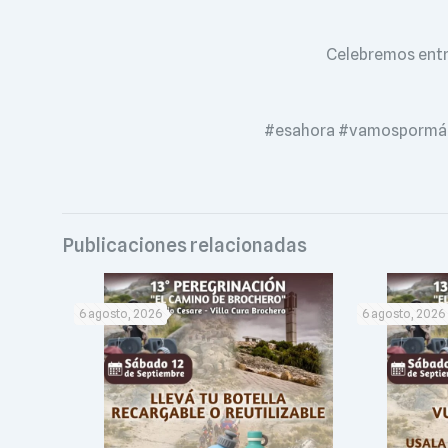
Celebremos entre
#esahora #vamospormás
Publicaciones relacionadas
6 agosto, 2026
6 agosto, 2026