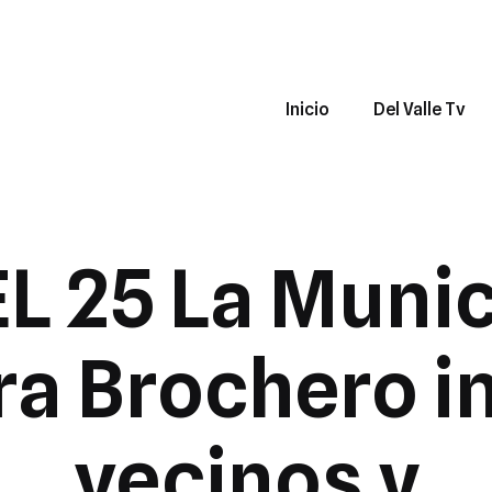
Inicio
Del Valle Tv
L 25 La Munic
ra Brochero in
vecinos y