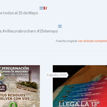
 todos el 25 de Mayo .
 #villacurabrochero #25demayo
Fuente original:
ver artículo complet
5 agosto, 2026