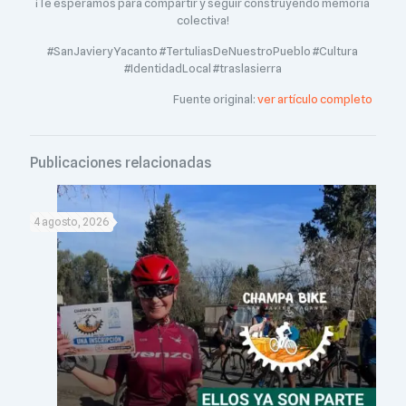
¡Te esperamos para compartir y seguir construyendo memoria
colectiva!
#SanJavieryYacanto #TertuliasDeNuestroPueblo #Cultura
#IdentidadLocal #traslasierra
Fuente original:
ver artículo completo
Publicaciones relacionadas
4 agosto, 2026