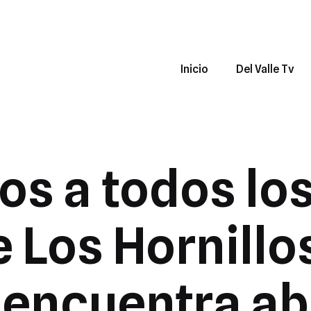
Inicio
Del Valle Tv
s a todos los
 Los Hornillo
encuentra ab