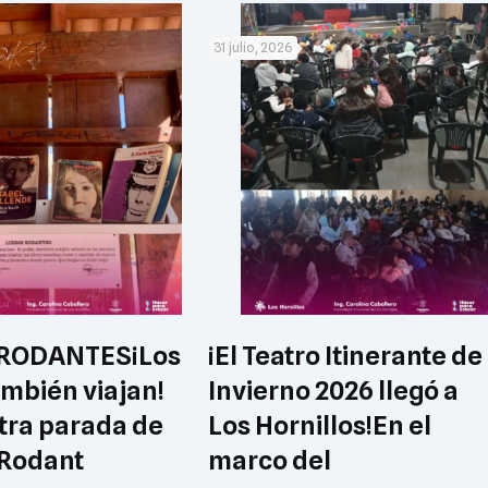
31 julio, 2026
RODANTES ​¡Los
¡El Teatro Itinerante de
ambién viajan!
Invierno 2026 llegó a
tra parada de
Los Hornillos! ​En el
 Rodant
marco del