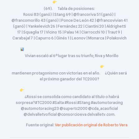
(69).
Tabla de posiciones:
Rossi 83 (ganó) | Stang 69 | @francoriva 51 (ganó) |
@francomorillo 43 (ganó) | Ponce De León 42 | @francovivian 41
(ganó) | Yankelevich 26 | Fernández 22 | Ciantini 20 | Aldrighetti
17 | Squaglia 17 | Vicino 15 | Palau 14 | Ciarrocchi 10 | Traut 9 |
Carabajal 7 | Capurro 6 | Ginés 1 | Leonov | Monarca | Polakovich
Vivian escaló al 6º lugar tras su triunfo; Riva y Morillo
mantienen protagonismo con victorias en el año.
¿Quién será
el próximo ganador del TC2000?
¿Rossi se consolida como candidato al título o habrá
sorpresa?#TC2000 #Salta #Rossi #Stang #automotoracing
@automotoracing23 @supertc2000 @cda_acaoficial
@delvalletvoficial @consorcioeva delvalletv.com.
Fuente original:
Ver publicación original de Roberto Vera