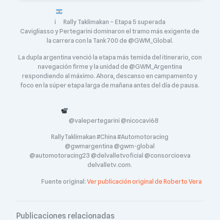
i
Rally Taklimakan – Etapa 5 superada
Cavigliasso y Pertegarini dominaron el tramo más exigente de
la carrera con la Tank 700 de @GWM_Global.
La dupla argentina venció la etapa más temida del itinerario, con
navegación firme y la unidad de @GWM_Argentina
respondiendo al máximo. Ahora, descanso en campamento y
foco en la súper etapa larga de mañana antes del día de pausa.
@valepertegarini @nicocavi68
RallyTaklimakan #China #Automotoracing
@gwmargentina @gwm-global
@automotoracing23 @delvalletvoficial @consorcioeva
delvalletv.com.
Fuente original:
Ver publicación original de Roberto Vera
Publicaciones relacionadas