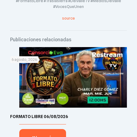
#FormatoLibre #Traslasierra #DelValleTV #MediosDelValle
#VocesQueUnen
source
Publicaciones relacionadas
6 agosto, 2026
FORMATO LIBRE 06/08/2026