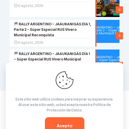
6 agosto, 2026
0
RALLY ARGENTINO – JAAUKANIGÁS DÍA 1,
Parte 2 – Súper Especial RUS Vivero
Municipal Reconquista
0
6 agosto, 2026
RALLY ARGENTINO – JAAUKANIGÁS DÍA 1
– Súper Especial RUS Vivero Municipal
Reconquista
0
6 agosto, 2026
Este sitio web utiliza cookies para mejorar su experiencia.
Al usar este sitio web, usted acepta nuestra
Política de
Protección de Datos
.
© 2026 Betheme by
Muffin group
| All Rights Reserved |
Powered by
WordPress
Acepto