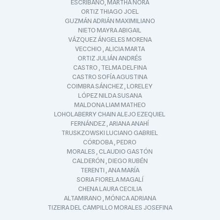
ESCRIBANO, MARTHA NORA
ORTIZ THIAGO JOEL
GUZMÁN ADRIÁN MAXIMILIANO
NIETO MAYRA ABIGAIL
VÁZQUEZ ÁNGELES MORENA
VECCHIO , ALICIA MARTA
ORTIZ JULIÁN ANDRÉS
CASTRO , TELMA DELFINA
CASTRO SOFÍA AGUSTINA
COIMBRA SÁNCHEZ , LORELEY
LÓPEZ NILDA SUSANA
MALDONA LIAM MATHEO
LOHOLABERRY CHAIN ALEJO EZEQUIEL
FERNÁNDEZ , ARIANA ANAHÍ
TRUSKZOWSKI LUCIANO GABRIEL
CÓRDOBA , PEDRO
MORALES , CLAUDIO GASTÓN
CALDERÓN , DIEGO RUBÉN
TERENTI , ANA MARÍA
SORIA FIORELA MAGALÍ
CHENA LAURA CECILIA
ALTAMIRANO , MÓNICA ADRIANA
TIZEIRA DEL CAMPILLO MORALES JOSEFINA