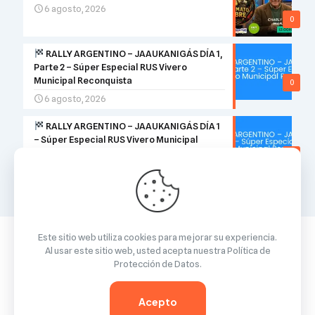
6 agosto, 2026
0
RALLY ARGENTINO – JAAUKANIGÁS DÍA 1,
Parte 2 – Súper Especial RUS Vivero
Municipal Reconquista
0
6 agosto, 2026
RALLY ARGENTINO – JAAUKANIGÁS DÍA 1
– Súper Especial RUS Vivero Municipal
Reconquista
0
6 agosto, 2026
Este sitio web utiliza cookies para mejorar su experiencia.
Al usar este sitio web, usted acepta nuestra
Política de
Protección de Datos
.
© 2026 Betheme by
Muffin group
| All Rights Reserved |
Powered by
WordPress
Acepto