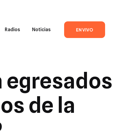
Radios
Noticias
EN VIVO
a egresados
os de la
P