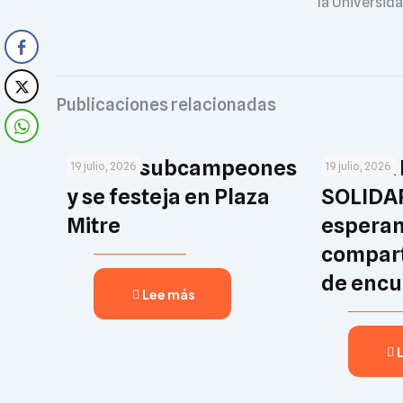
la Universid
Publicaciones relacionadas
Somos subcampeones
TALLER 
19 julio, 2026
19 julio, 2026
y se festeja en Plaza
SOLIDA
Mitre
espera
compart
de encu
Lee más