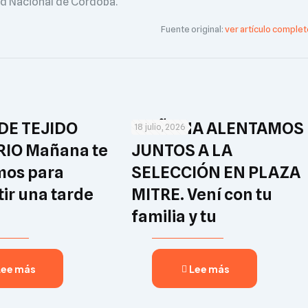
ad Nacional de Córdoba.
Fuente original:
ver artículo complet
DE TEJIDO
MAÑANA ALENTAMOS
18 julio, 2026
RIO Mañana te
JUNTOS A LA
mos para
SELECCIÓN EN PLAZA
ir una tarde
MITRE. Vení con tu
familia y tu
Lee más
Lee más