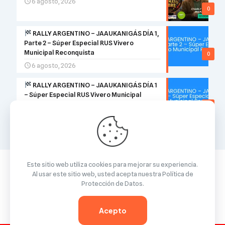
6 agosto, 2026
0
RALLY ARGENTINO – JAAUKANIGÁS DÍA 1,
Parte 2 – Súper Especial RUS Vivero
Municipal Reconquista
0
6 agosto, 2026
RALLY ARGENTINO – JAAUKANIGÁS DÍA 1
– Súper Especial RUS Vivero Municipal
Reconquista
0
6 agosto, 2026
Este sitio web utiliza cookies para mejorar su experiencia.
Al usar este sitio web, usted acepta nuestra
Política de
Protección de Datos
.
© 2026 Betheme by
Muffin group
| All Rights Reserved |
Powered by
WordPress
Acepto