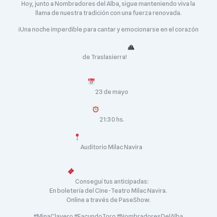
Hoy, junto a Nombradores del Alba, sigue manteniendo viva la
llama de nuestra tradición con una fuerza renovada.
¡Una noche imperdible para cantar y emocionarse en el corazón
de Traslasierra!
23 de mayo
21:30 hs.
Auditorio Milac Navira
Conseguí tus anticipadas:
En boletería del Cine-Teatro Milac Navira.
Online a través de PaseShow.
#MinaClavero #FacundoToro #NombradoresDelAlba