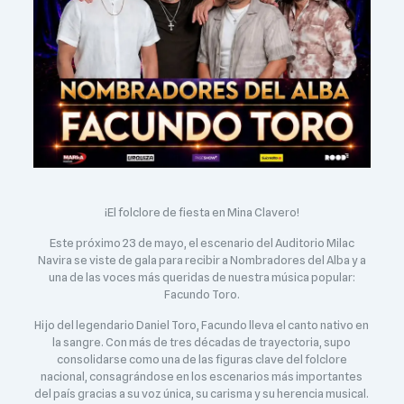
¡El folclore de fiesta en Mina Clavero!
Este próximo 23 de mayo, el escenario del Auditorio Milac
Navira se viste de gala para recibir a Nombradores del Alba y a
una de las voces más queridas de nuestra música popular:
Facundo Toro.
Hijo del legendario Daniel Toro, Facundo lleva el canto nativo en
la sangre. Con más de tres décadas de trayectoria, supo
consolidarse como una de las figuras clave del folclore
nacional, consagrándose en los escenarios más importantes
del país gracias a su voz única, su carisma y su herencia musical.