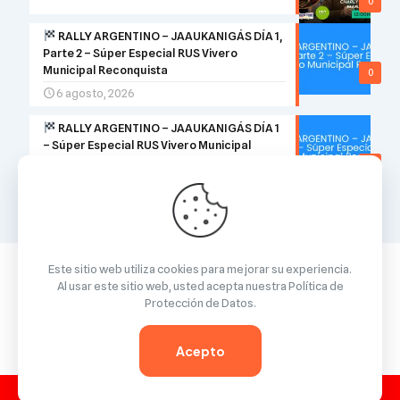
0
RALLY ARGENTINO – JAAUKANIGÁS DÍA 1,
Parte 2 – Súper Especial RUS Vivero
Municipal Reconquista
0
6 agosto, 2026
RALLY ARGENTINO – JAAUKANIGÁS DÍA 1
– Súper Especial RUS Vivero Municipal
Reconquista
0
6 agosto, 2026
Este sitio web utiliza cookies para mejorar su experiencia.
Al usar este sitio web, usted acepta nuestra
Política de
Protección de Datos
.
© 2026 Betheme by
Muffin group
| All Rights Reserved |
Powered by
WordPress
Acepto
GUARDA
¿QUERÉS GUARDAR DEL VALLE TV EN TU CELU?