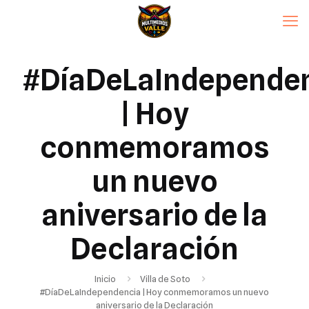
#DíaDeLaIndepende
| Hoy
conmemoramos
un nuevo
aniversario de la
Declaración
Inicio
Villa de Soto
#DíaDeLaIndependencia | Hoy conmemoramos un nuevo
aniversario de la Declaración