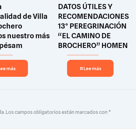
a
DATOS ÚTILES Y
lidad de Villa
RECOMENDACIONES
ochero
13° PEREGRINACIÓN
s nuestro más
“EL CAMINO DE
 pésam
BROCHERO” HOMEN
Lee más
Lee más
da.
Los campos obligatorios están marcados con
*