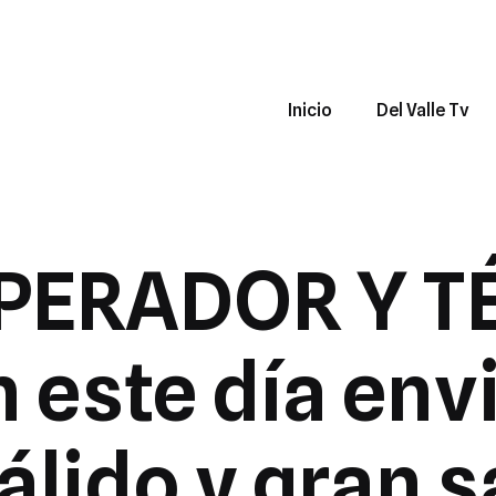
Inicio
Del Valle Tv
OPERADOR Y T
 este día en
álido y gran s