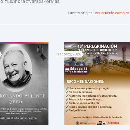
ro #EsAhora #VamosPorMás
Fuente original:
ver artículo complet
3 agosto, 2026