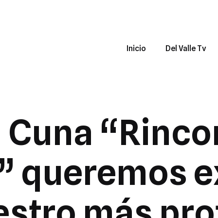
Inicio
Del Valle Tv
 Cuna “Rincon
s” queremos e
estro más pro