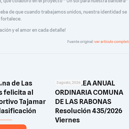
, que colaboró en el proyecto ” Un sol para nuestra bandera”
rueba de que cuando trabajamos unidos, nuestra identidad se
fortalece.
ación y el amor en cada detalle!
Fuente original:
ver artículo complet
na de Las
ASAMBLEA ANUAL
3 agosto, 2026
felicita al
ORDINARIA COMUNA
ortivo Tajamar
DE LAS RABONAS
lasificación
Resolución 435/2026
Viernes