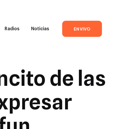
Radios
Noticias
EN VIVO
cito de las
xpresar
fun