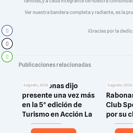
familias,y a cada integrante de nuestra comunidad
Ver nuestra bandera completa y radiante, es la p
¡Gracias por la dedic
Publicaciones relacionadas
Las Rabonas dijo
La Comu
6 agosto, 2026
3 agosto, 2026
presente una vez más
Rabonas 
en la 5° edición de
Club Sp
Turismo en Acción La
por su c