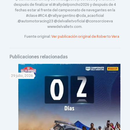
después de finalizar el #rallydelponcho2026 y después de 4
fechas estar al frente del campeonato de navegantes en la
#clase #RC4.@rallyargentino @cda_acaoficial
.@automotoracing23 @delvalletvoficial @consorcioeva
wwwdelvalletv.com.
Fuente original:
Ver publicación original de Roberto Vera
Publicaciones relacionadas
29 julio, 2026