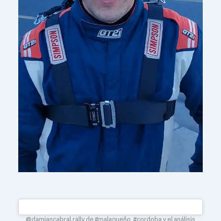
@damiancabral.rally de #malagueño ,#cordoba y el análisis