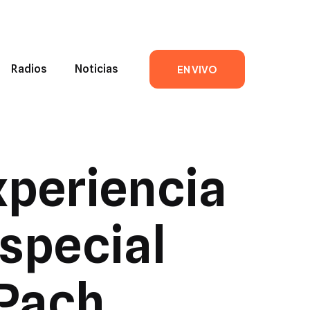
Radios
Noticias
EN VIVO
periencia
Especial
 Pach