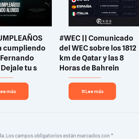
CUMPLEAÑOS
#WEC || Comunicado
a cumpliendo
del WEC sobre los 1812
 Fernando
km de Qatar y las 8
¡Dejale tu s
Horas de Bahrein
Lee más
Lee más
da.
Los campos obligatorios están marcados con
*