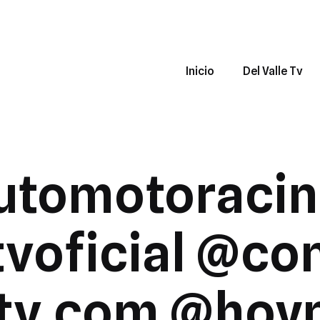
Inicio
Del Valle Tv
utomotoracin
tvoficial @co
etv.com @hoyn