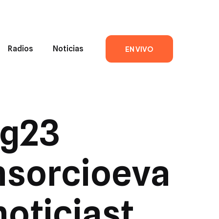
Radios
Noticias
EN VIVO
g23
nsorcioeva
oticiast