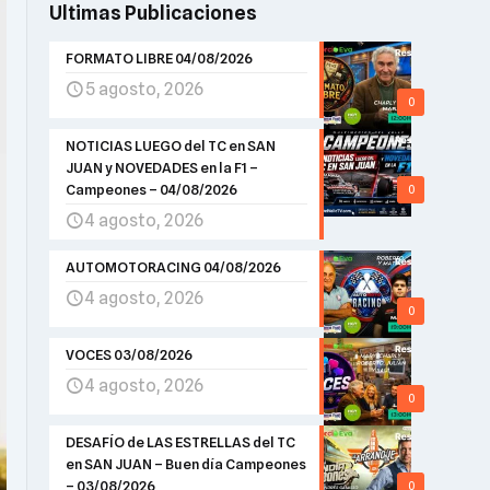
Ultimas Publicaciones
FORMATO LIBRE 04/08/2026
5 agosto, 2026
0
NOTICIAS LUEGO del TC en SAN
JUAN y NOVEDADES en la F1 –
Campeones – 04/08/2026
0
4 agosto, 2026
AUTOMOTORACING 04/08/2026
4 agosto, 2026
0
VOCES 03/08/2026
4 agosto, 2026
0
DESAFÍO de LAS ESTRELLAS del TC
en SAN JUAN – Buen día Campeones
– 03/08/2026
0