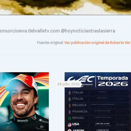
nsorcioeva delvalletv.com @hoynoticiastraslasierra
Fuente original:
Ver publicación original de Roberto Ver
28 julio, 2026