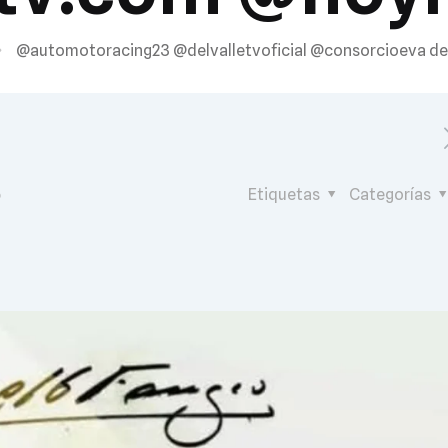
@automotoracing23 @delvalletvoficial @consorcioeva de
6
Etiquetas
Categorías