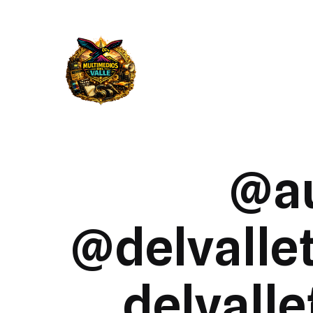
@a
@delvalle
delvall