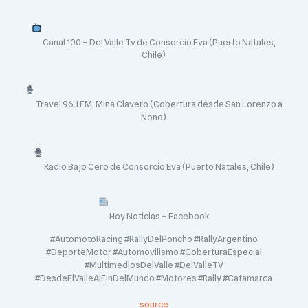
Canal 100 – Del Valle Tv de Consorcio Eva (Puerto Natales,
Chile)
Travel 96.1 FM, Mina Clavero (Cobertura desde San Lorenzo a
Nono)
Radio Bajo Cero de Consorcio Eva (Puerto Natales, Chile)
Hoy Noticias – Facebook
#AutomotoRacing #RallyDelPoncho #RallyArgentino
#DeporteMotor #Automovilismo #CoberturaEspecial
#MultimediosDelValle #DelValleTV
#DesdeElValleAlFinDelMundo #Motores #Rally #Catamarca
source