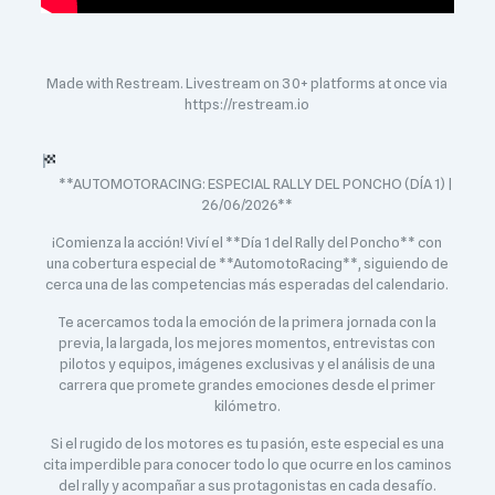
Made with Restream. Livestream on 30+ platforms at once via
https://restream.io
**AUTOMOTORACING: ESPECIAL RALLY DEL PONCHO (DÍA 1) |
26/06/2026**
¡Comienza la acción! Viví el **Día 1 del Rally del Poncho** con
una cobertura especial de **AutomotoRacing**, siguiendo de
cerca una de las competencias más esperadas del calendario.
Te acercamos toda la emoción de la primera jornada con la
previa, la largada, los mejores momentos, entrevistas con
pilotos y equipos, imágenes exclusivas y el análisis de una
carrera que promete grandes emociones desde el primer
kilómetro.
Si el rugido de los motores es tu pasión, este especial es una
cita imperdible para conocer todo lo que ocurre en los caminos
del rally y acompañar a sus protagonistas en cada desafío.