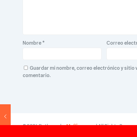
Nombre
*
Correo elect
Guardar mi nombre, correo electrónico y sitio
comentario.
© 2026 Betheme by
Muffin group
| All Rights Reser