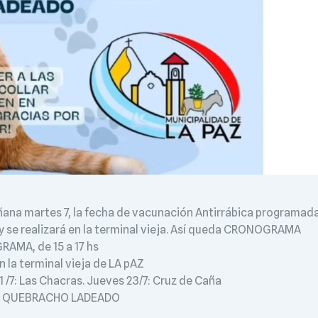
ana martes 7, la fecha de vacunación Antirrábica programad
y se realizará en la terminal vieja. Así queda CRONOGRAMA
AMA, de 15 a 17 hs
 la terminal vieja de LA pAZ
1 /7: Las Chacras. Jueves 23/7: Cruz de Caña
7: QUEBRACHO LADEADO