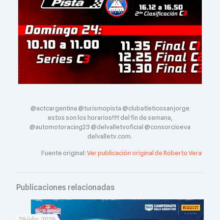
@actcargentina @turismopista @clubatleticosanjorge
estos son los horarios!!!!! del fin de semana,
@automotoracing23 @delvalletvoficial @consorcioeva
delvalletv.com.
Fuente original:
Ver publicación original de Roberto Vera
Publicaciones relacionadas
29 julio, 2026