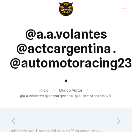
@a.a.volantes
@actcargentina .
@automotoracing23
.
Inicio
Mundo Motor
@a.a.volantes @actcargentina . @automotoracing23 .
Publicado por
Voces del Valle
en
24 mayo, 2026