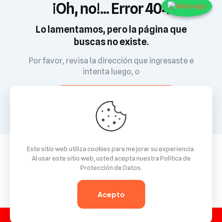
¡Oh, no!... Error 404
Lo lamentamos, pero la página que
buscas no existe.
Por favor, revisa la dirección que ingresaste e
intenta luego, o
Ve a la página de inicio
Este sitio web utiliza cookies para mejorar su experiencia.
Al usar este sitio web, usted acepta nuestra
Política de
Protección de Datos
.
© 2026 Betheme by
Muffin group
| All Rights Reserved |
Powered by
WordPress
Acepto
GUARDA
¿QUERÉS GUARDAR DEL VALLE TV EN TU CELU?