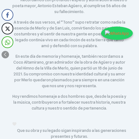
poeta mayor, Antonio Esteban Agüero, al cumplirse 56 años de
su fallecimiento.
A través de sus versos, el “Tono” supo retratar como nadie la
esencia de Merlo y de San Luis, convirtiendo los paisajes, las
costumbres y el sentir de nuestra gente en poesía eterna. Su
legado continúa vivo en cada rincón de esta tierra que tanto
amó y defendió con su palabra.
En este día de memoria y homenaje, también recordamos a
Coco Altamirano, gran admirador de la obra de Agüero y autor
del Himno de la Villa de Merlo, quien partió un 18 de junio de
2021. Su compromiso con nuestra identidad cultural y su amor
por Merlo quedaron plasmados para siempre en una canción
que nos une y nos representa.
Hoy rendimos homenaje a dos hombres que, desde la poesía y
la música, contribuyeron a fortalecer nuestra historia, nuestra
cultura y nuestro sentido de pertenencia.
Que su obra y su legado sigan inspirando a las generaciones
presentes y futuras.