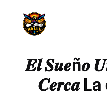
𝑬𝒍 𝑺𝒖𝒆ñ𝒐 𝑼𝒏
𝑪𝒆𝒓𝒄𝒂