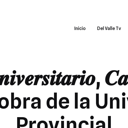
Inicio
Del Valle Tv
𝒊𝒗𝒆𝒓𝒔𝒊𝒕𝒂𝒓𝒊𝒐, 
 La obra de la 
Provincial