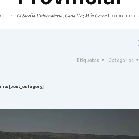
ro
𝑬𝒍 𝑺𝒖𝒆ñ𝒐 𝑼𝒏𝒊𝒗𝒆𝒓𝒔𝒊𝒕𝒂𝒓𝒊𝒐, 𝑪𝒂𝒅𝒂 𝑽𝒆𝒛 𝑴á𝒔 𝑪𝒆𝒓𝒄𝒂 La 
6
Etiquetas
Categorías
ría: [post_category]