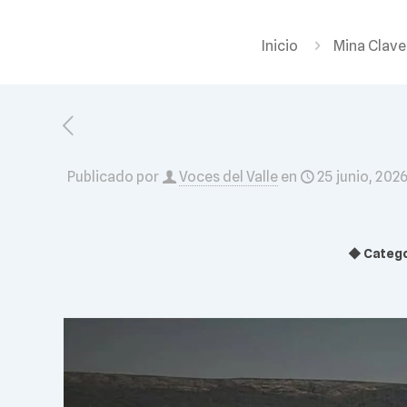
Inicio
Mina Clave
Publicado por
Voces del Valle
en
25 junio, 202
◆ Catego