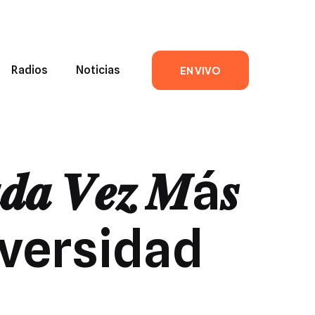
Radios
Noticias
EN VIVO
𝒂𝒅𝒂 𝑽𝒆𝒛 𝑴á𝒔
Universidad